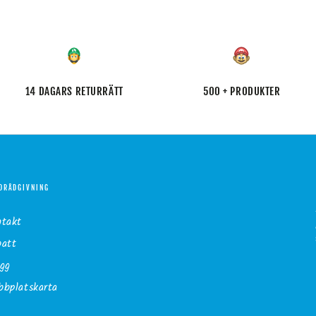
14 DAGARS RETURRÄTT
500 + PRODUKTER
DRÅDGIVNING
ntakt
batt
gg
bplatskarta