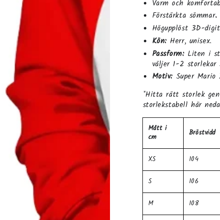
Varm och komfortab
Förstärkta sömmar
.
Högupplöst 3D-digit
Kön:
Herr, unisex.
Passform:
Liten i s
väljer 1-2 storlekar
Motiv:
Super Mario
*Hitta rätt storlek ge
storlekstabell här neda
Mått i
Bröstvidd
cm
ppna
XS
104
dia
dex
S
106
dal
M
108