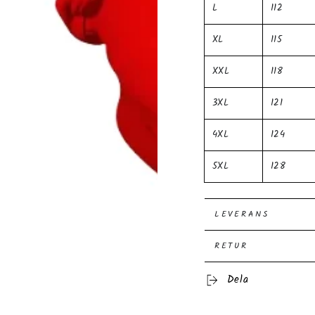
L
112
XL
115
XXL
118
3XL
121
4XL
124
5XL
128
LEVERANS
RETUR
Dela