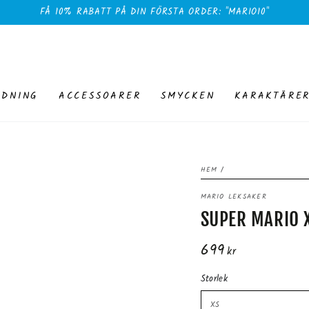
FÅ 10% RABATT PÅ DIN FÖRSTA ORDER: "MARIO10"
EDNING
ACCESSOARER
SMYCKEN
KARAKTÄRE
HEM
/
MARIO LEKSAKER
SUPER MARIO 
699
Ordinarie
kr
pris
Storlek