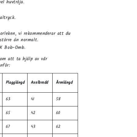
el huvtröja.
altryck.
torleken, vi rekommenderar att du
 större än normalt.
 X Bob-Omb.
nom att ta hjälp av vår
nför:
Plagglängd
Axelbredd
Ärmlängd
63
41
58
65
42
60
67
43
62