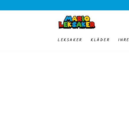
HOPPA TILL
INNEHÅLLET
LEKSAKER
KLÄDER
INR
GÅ TILL
PRODUKTINFORMATION