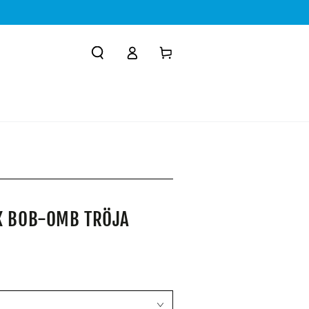
Logga
Kundvagn
in
R
X BOB-OMB TRÖJA