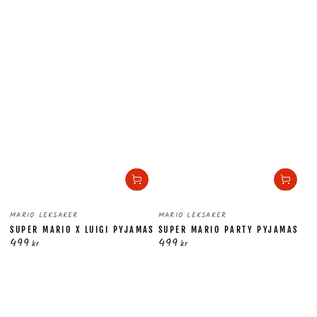
Säljare:
Säljare:
MARIO LEKSAKER
MARIO LEKSAKER
SUPER MARIO X LUIGI PYJAMAS
SUPER MARIO PARTY PYJAMAS
499
499
Ordinarie
Ordinarie
kr
kr
pris
pris