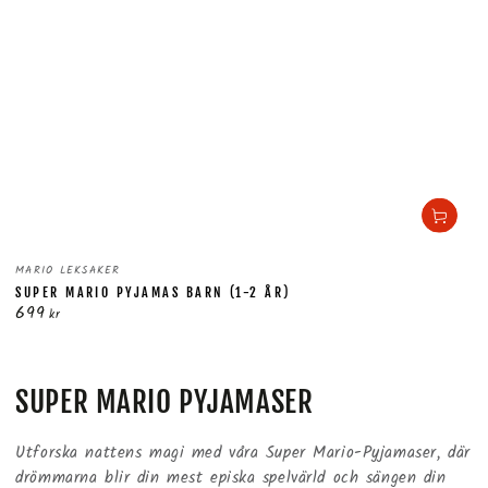
Säljare:
MARIO LEKSAKER
SUPER MARIO PYJAMAS BARN (1-2 ÅR)
699
Ordinarie
kr
pris
SAMLING:
SUPER MARIO PYJAMASER
Utforska nattens magi med våra Super Mario-Pyjamaser, där
drömmarna blir din mest episka spelvärld och sängen din