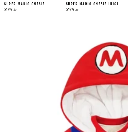
SUPER MARIO ONESIE
SUPER MARIO ONESIE LUIGI
899
899
Ordinarie
Ordinarie
kr
kr
pris
pris