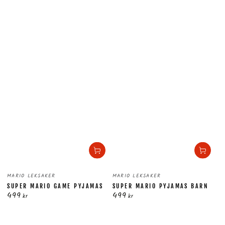
Säljare:
Säljare:
MARIO LEKSAKER
MARIO LEKSAKER
SUPER MARIO GAME PYJAMAS
SUPER MARIO PYJAMAS BARN
499
499
Ordinarie
Ordinarie
kr
kr
pris
pris