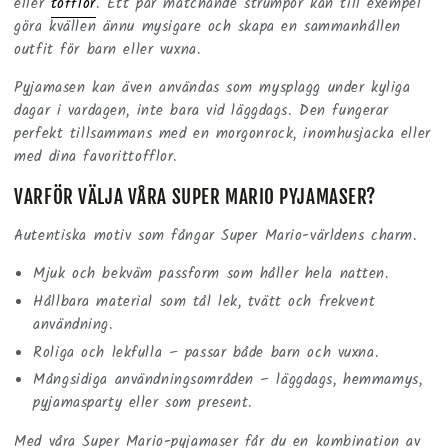
eller
tofflor
. Ett par matchande strumpor kan till exempel
göra kvällen ännu mysigare och skapa en sammanhållen
outfit för barn eller vuxna.
Pyjamasen kan även användas som mysplagg under kyliga
dagar i vardagen, inte bara vid läggdags. Den fungerar
perfekt tillsammans med en morgonrock, inomhusjacka eller
med dina favorittofflor.
VARFÖR VÄLJA VÅRA SUPER MARIO PYJAMASER?
Autentiska motiv som fångar Super Mario-världens charm.
Mjuk och bekväm passform som håller hela natten.
Hållbara material som tål lek, tvätt och frekvent
användning.
Roliga och lekfulla – passar både barn och vuxna.
Mångsidiga användningsområden – läggdags, hemmamys,
pyjamasparty eller som present.
Med våra Super Mario-pyjamaser får du en kombination av