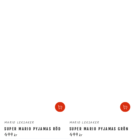
Säljare:
Säljare:
MARIO LEKSAKER
MARIO LEKSAKER
SUPER MARIO PYJAMAS RÖD
SUPER MARIO PYJAMAS GRÖN
499
499
Ordinarie
Ordinarie
kr
kr