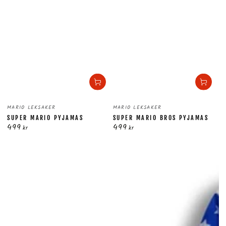
Säljare:
Säljare:
MARIO LEKSAKER
MARIO LEKSAKER
SUPER MARIO PYJAMAS
SUPER MARIO BROS PYJAMAS
499
499
Ordinarie
Ordinarie
kr
kr
pris
pris