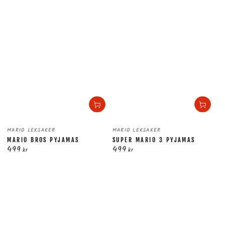
Säljare:
Säljare:
MARIO LEKSAKER
MARIO LEKSAKER
MARIO BROS PYJAMAS
SUPER MARIO 3 PYJAMAS
499
499
Ordinarie
Ordinarie
kr
kr
pris
pris