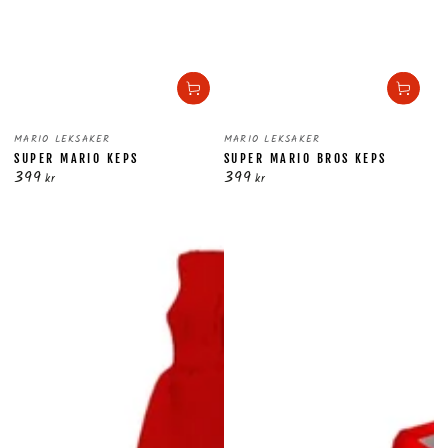
Säljare:
Säljare:
MARIO LEKSAKER
MARIO LEKSAKER
SUPER MARIO KEPS
SUPER MARIO BROS KEPS
399
399
Ordinarie
Ordinarie
kr
kr
pris
pris