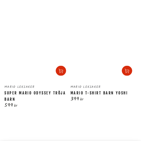
Säljare:
Säljare:
MARIO LEKSAKER
MARIO LEKSAKER
SUPER MARIO ODYSSEY TRÖJA
MARIO T-SHIRT BARN YOSHI
399
Ordinarie
kr
BARN
599
pris
Ordinarie
kr
pris