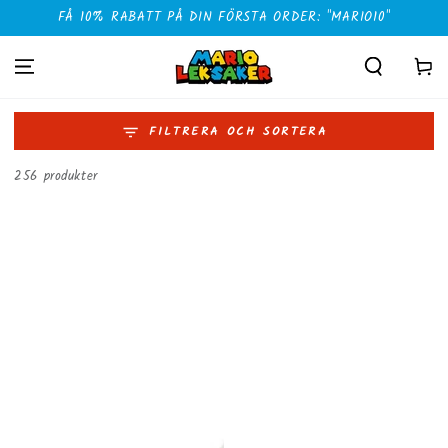
HOPPA TILL
FÅ 10% RABATT PÅ DIN FÖRSTA ORDER: "MARIO10"
INNEHÅLLET
Kundvag
FILTRERA OCH SORTERA
256 produkter