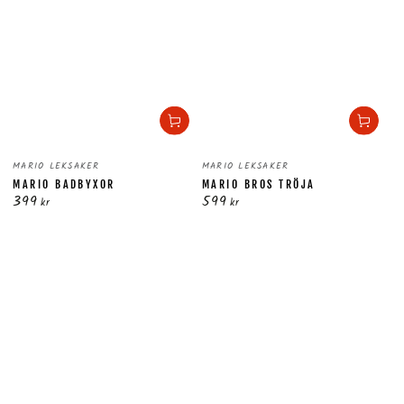
Säljare:
Säljare:
MARIO LEKSAKER
MARIO LEKSAKER
MARIO BADBYXOR
MARIO BROS TRÖJA
399
599
Ordinarie
Ordinarie
kr
kr
pris
pris