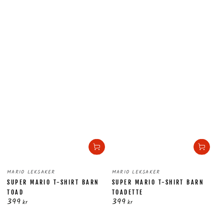
Säljare:
Säljare:
MARIO LEKSAKER
MARIO LEKSAKER
SUPER MARIO T-SHIRT BARN
SUPER MARIO T-SHIRT BARN
TOAD
TOADETTE
399
399
Ordinarie
Ordinarie
kr
kr
pris
pris