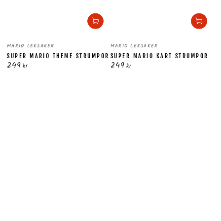
Säljare:
Säljare:
MARIO LEKSAKER
MARIO LEKSAKER
SUPER MARIO THEME STRUMPOR
SUPER MARIO KART STRUMPOR
249
249
Ordinarie
Ordinarie
kr
kr
pris
pris