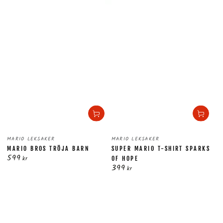
Säljare:
Säljare:
MARIO LEKSAKER
MARIO LEKSAKER
MARIO BROS TRÖJA BARN
SUPER MARIO T-SHIRT SPARKS
599
Ordinarie
kr
OF HOPE
399
pris
Ordinarie
kr
pris