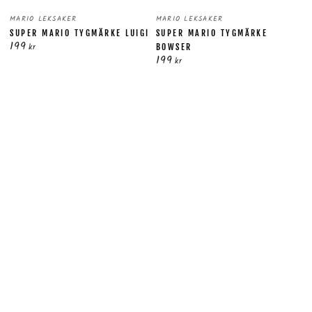
Säljare:
Säljare:
MARIO LEKSAKER
MARIO LEKSAKER
SUPER MARIO TYGMÄRKE LUIGI
SUPER MARIO TYGMÄRKE
199
Ordinarie
kr
BOWSER
199
pris
Ordinarie
kr
pris