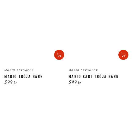
Säljare:
Säljare:
MARIO LEKSAKER
MARIO LEKSAKER
MARIO TRÖJA BARN
MARIO KART TRÖJA BARN
599
599
Ordinarie
Ordinarie
kr
kr
pris
pris