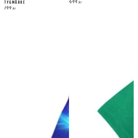
499
Ordinarie
kr
TYGMÄRKE
199
pris
Ordinarie
kr
pris