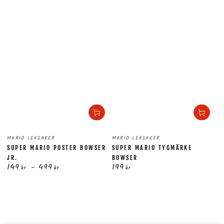
Säljare:
Säljare:
MARIO LEKSAKER
MARIO LEKSAKER
SUPER MARIO POSTER BOWSER
SUPER MARIO TYGMÄRKE
JR.
BOWSER
149
499
199
Ordinarie
Ordinarie
kr
kr
kr
pris
pris