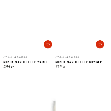
Säljare:
Säljare:
MARIO LEKSAKER
MARIO LEKSAKER
SUPER MARIO FIGUR WARIO
SUPER MARIO FIGUR BOWSER
299
799
Ordinarie
Ordinarie
kr
kr
pris
pris