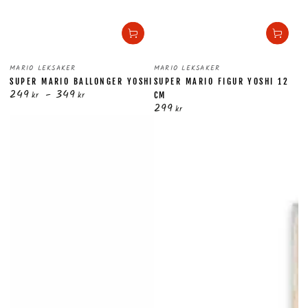
Säljare:
Säljare:
MARIO LEKSAKER
MARIO LEKSAKER
SUPER MARIO BALLONGER YOSHI
SUPER MARIO FIGUR YOSHI 12
249
349
Ordinarie
kr
kr
CM
299
pris
Ordinarie
kr
pris