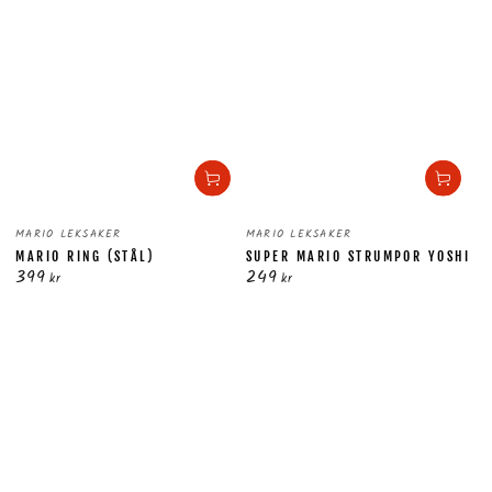
Säljare:
Säljare:
MARIO LEKSAKER
MARIO LEKSAKER
MARIO RING (STÅL)
SUPER MARIO STRUMPOR YOSHI
399
249
Ordinarie
Ordinarie
kr
kr
pris
pris