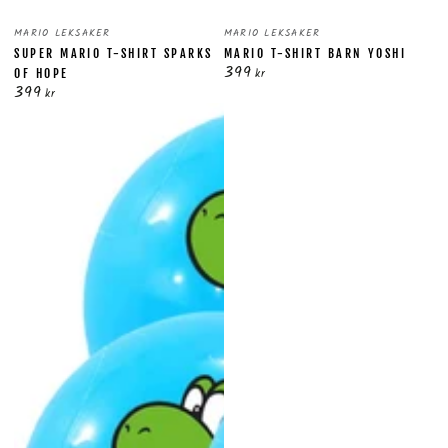
Säljare:
Säljare:
MARIO LEKSAKER
MARIO LEKSAKER
SUPER MARIO T-SHIRT SPARKS
MARIO T-SHIRT BARN YOSHI
399
Ordinarie
kr
OF HOPE
399
pris
Ordinarie
kr
pris