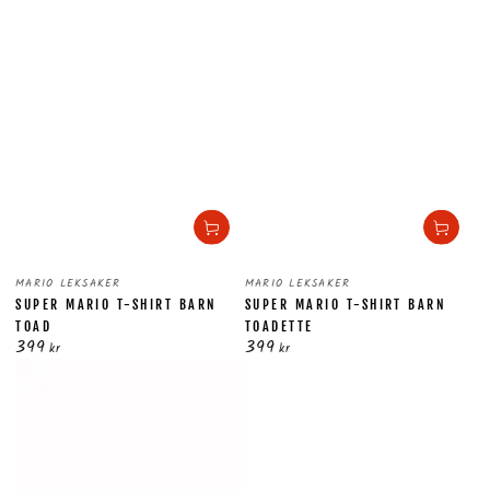
Säljare:
Säljare:
MARIO LEKSAKER
MARIO LEKSAKER
SUPER MARIO T-SHIRT BARN
SUPER MARIO T-SHIRT BARN
TOAD
TOADETTE
399
399
Ordinarie
Ordinarie
kr
kr
pris
pris