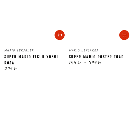
Säljare:
Säljare:
MARIO LEKSAKER
MARIO LEKSAKER
SUPER MARIO FIGUR YOSHI
SUPER MARIO POSTER TOAD
149
499
Ordinarie
kr
kr
ROSA
299
pris
Ordinarie
kr
pris