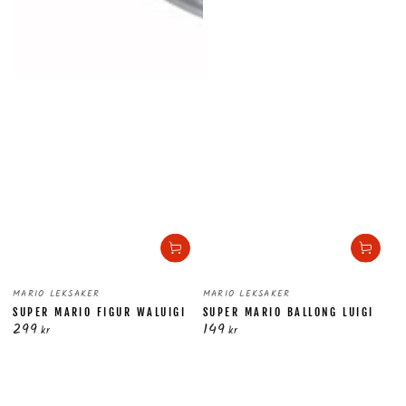
Säljare:
Säljare:
MARIO LEKSAKER
MARIO LEKSAKER
SUPER MARIO FIGUR WALUIGI
SUPER MARIO BALLONG LUIGI
299
149
Ordinarie
Ordinarie
kr
kr
pris
pris