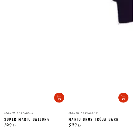
Säljare:
Säljare:
MARIO LEKSAKER
MARIO LEKSAKER
SUPER MARIO BALLONG
MARIO BROS TRÖJA BARN
149
599
Ordinarie
Ordinarie
kr
kr
pris
pris