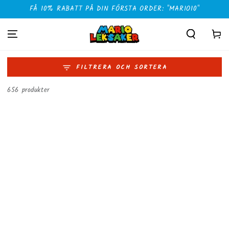
HOPPA TILL
FÅ 10% RABATT PÅ DIN FÖRSTA ORDER: "MARIO10"
INNEHÅLLET
Kundvag
FILTRERA OCH SORTERA
656 produkter