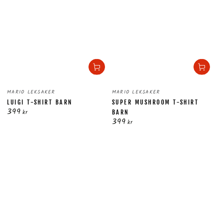
Säljare:
Säljare:
MARIO LEKSAKER
MARIO LEKSAKER
LUIGI T-SHIRT BARN
SUPER MUSHROOM T-SHIRT
399
Ordinarie
kr
BARN
399
pris
Ordinarie
kr
pris