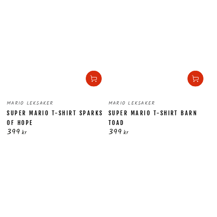
Säljare:
Säljare:
MARIO LEKSAKER
MARIO LEKSAKER
SUPER MARIO T-SHIRT SPARKS
SUPER MARIO T-SHIRT BARN
OF HOPE
TOAD
399
399
Ordinarie
Ordinarie
kr
kr
pris
pris