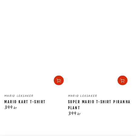
Säljare:
Säljare:
MARIO LEKSAKER
MARIO LEKSAKER
MARIO KART T-SHIRT
SUPER MARIO T-SHIRT PIRANHA
399
Ordinarie
kr
PLANT
399
pris
Ordinarie
kr
pris