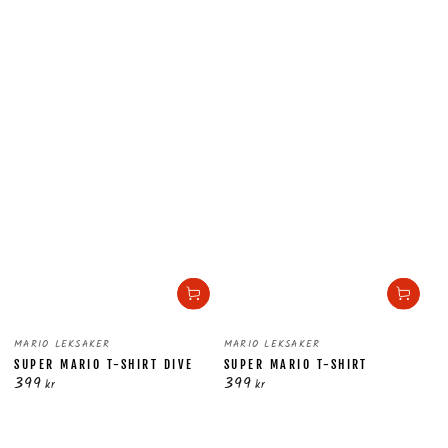
Säljare:
Säljare:
MARIO LEKSAKER
MARIO LEKSAKER
SUPER MARIO T-SHIRT DIVE
SUPER MARIO T-SHIRT
399
399
Ordinarie
Ordinarie
kr
kr
pris
pris