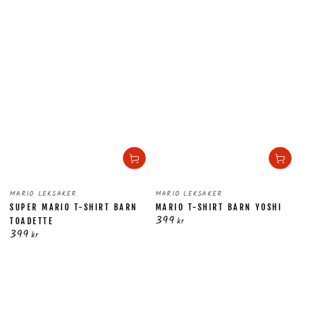
Säljare:
Säljare:
MARIO LEKSAKER
MARIO LEKSAKER
SUPER MARIO T-SHIRT BARN
MARIO T-SHIRT BARN YOSHI
399
Ordinarie
kr
TOADETTE
399
pris
Ordinarie
kr
pris