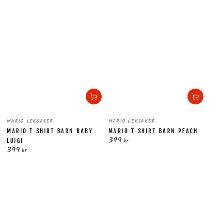
Säljare:
Säljare:
MARIO LEKSAKER
MARIO LEKSAKER
MARIO T-SHIRT BARN BABY
MARIO T-SHIRT BARN PEACH
399
Ordinarie
kr
LUIGI
399
pris
Ordinarie
kr
pris