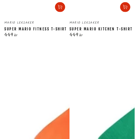
Säljare:
Säljare:
MARIO LEKSAKER
MARIO LEKSAKER
SUPER MARIO FITNESS T-SHIRT
SUPER MARIO KITCHEN T-SHIRT
449
449
Ordinarie
Ordinarie
kr
kr
pris
pris