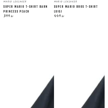
Säljare:
Säljare:
MARIO LEKSAKER
MARIO LEKSAKER
SUPER MARIO T-SHIRT BARN
SUPER MARIO BROS T-SHIRT
PRINCESS PEACH
LUIGI
399
449
Ordinarie
Ordinarie
kr
kr
pris
pris