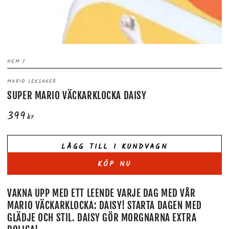
HEM
/
MARIO LEKSAKER
SUPER MARIO VÄCKARKLOCKA DAISY
399
Ordinarie
kr
pris
LÄGG TILL I KUNDVAGN
KÖP NU
VAKNA UPP MED ETT LEENDE VARJE DAG MED VÅR
MARIO VÄCKARKLOCKA: DAISY! STARTA DAGEN MED
GLÄDJE OCH STIL. DAISY GÖR MORGNARNA EXTRA