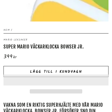
HEM
/
MARIO LEKSAKER
SUPER MARIO VÄCKARKLOCKA BOWSER JR.
399
Ordinarie
kr
pris
LÄGG TILL I KUNDVAGN
VAKNA SOM EN RIKTIG SUPERHJÄLTE MED VÅR MARIO
VÄCKARKLOCKA. BOWSER JR. FÖRSÖKER SNO DIN