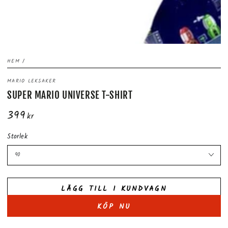
HEM
/
MARIO LEKSAKER
SUPER MARIO UNIVERSE T-SHIRT
399
Ordinarie
kr
pris
Storlek
LÄGG TILL I KUNDVAGN
KÖP NU