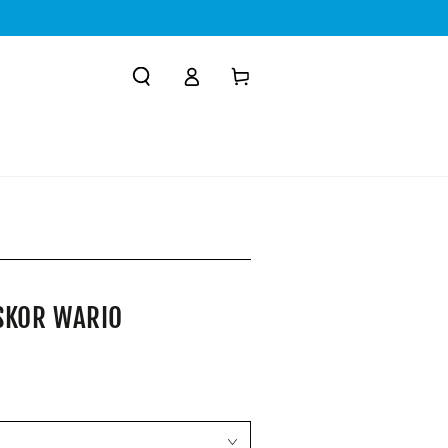
Logga
Kundvagn
in
R
SKOR WARIO