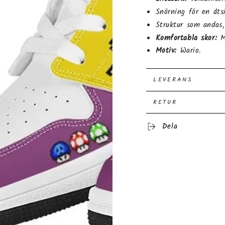
Snörning för en åts
Struktur som andas,
Komfortabla skor:
Mj
Motiv:
Wario.
LEVERANS
RETUR
Dela
ppna
dia
dex
dal