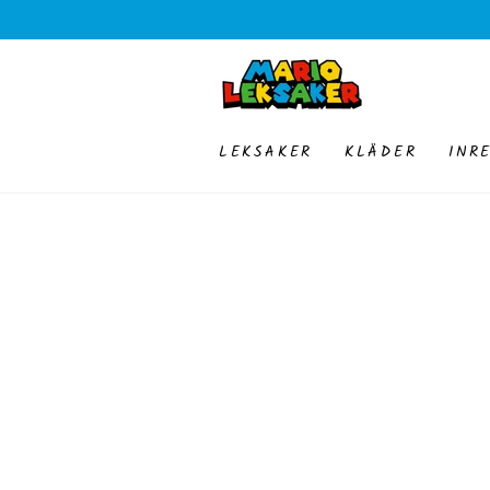
HOPPA TILL
INNEHÅLLET
LEKSAKER
KLÄDER
INR
GÅ TILL
PRODUKTINFORMATION