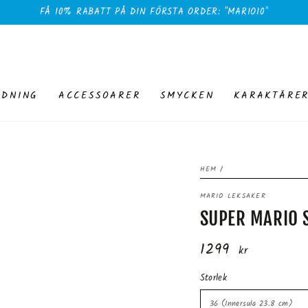
FÅ 10% RABATT PÅ DIN FÖRSTA ORDER: "MARIO10"
EDNING
ACCESSOARER
SMYCKEN
KARAKTÄRE
HEM
/
MARIO LEKSAKER
SUPER MARIO 
1299
Ordinarie
kr
pris
Storlek