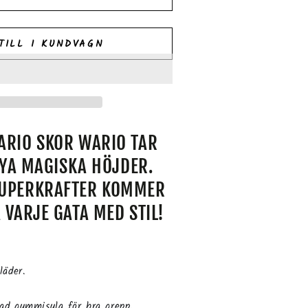
TILL I KUNDVAGN
ARIO SKOR WARIO TAR
 NYA MAGISKA HÖJDER.
SUPERKRAFTER KOMMER
 VARJE GATA MED STIL!
läder.
ad gummisula för bra grepp.