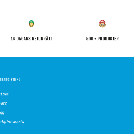
14 DAGARS RETURRÄTT
500 + PRODUKTER
DRÅDGIVNING
ntakt
batt
gg
bplatskarta