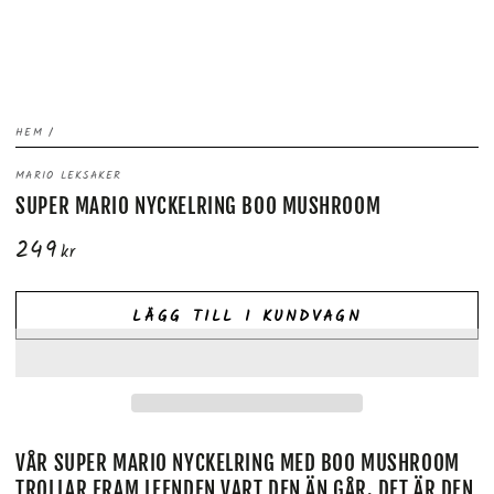
HEM
/
MARIO LEKSAKER
SUPER MARIO NYCKELRING BOO MUSHROOM
249
Ordinarie
kr
pris
LÄGG TILL I KUNDVAGN
VÅR SUPER MARIO NYCKELRING MED BOO MUSHROOM
TROLLAR FRAM LEENDEN VART DEN ÄN GÅR. DET ÄR DEN