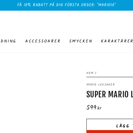
FÅ 10% RABATT PÅ DIN FÖRSTA ORDER: "MARIO10"
EDNING
ACCESSOARER
SMYCKEN
KARAKTÄRE
HEM
/
MARIO LEKSAKER
SUPER MARIO 
599
Ordinarie
kr
pris
LÄGG 