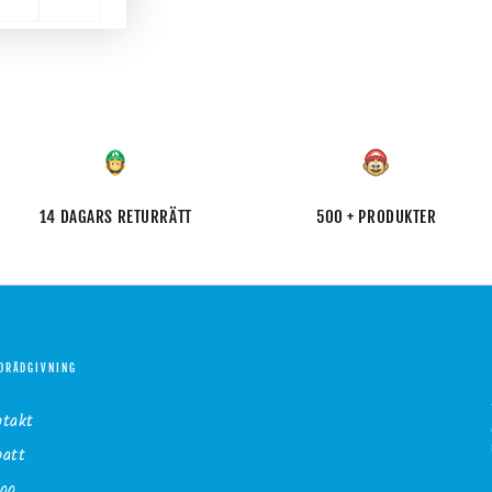
14 DAGARS RETURRÄTT
500 + PRODUKTER
DRÅDGIVNING
ntakt
batt
gg