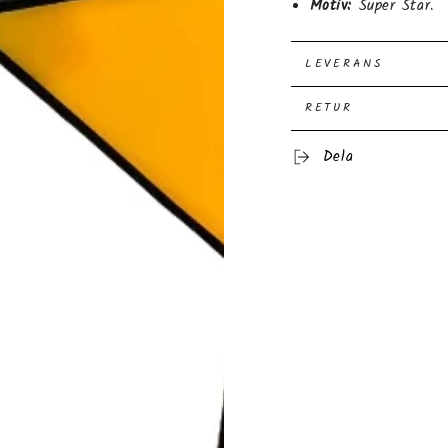
Motiv:
Super Star
LEVERANS
RETUR
Dela
ppna
dia
dal