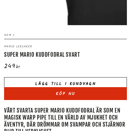
HEM
/
MARIO LEKSAKER
SUPER MARIO KUDDFODRAL SVART
249
Ordinarie
kr
pris
LÄGG TILL I KUNDVAGN
KÖP NU
VÅRT SVARTA SUPER MARIO KUDDFODRAL ÄR SOM EN
MAGISK WARP PIPE TILL EN VÄRLD AV MJUKHET OCH
ÄVENTYR, DÄR DRÖMMAR OM SVAMPAR OCH STJÄRNOR