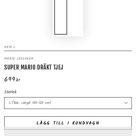
HEM
/
MARIO LEKSAKER
SUPER MARIO DRÄKT TJEJ
699
Ordinarie
kr
pris
Storlek
LÄGG TILL I KUNDVAGN