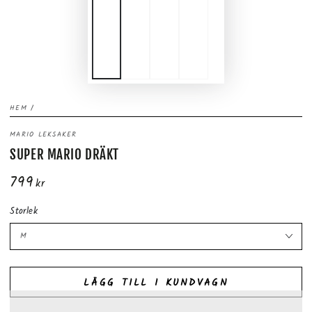
HEM
/
MARIO LEKSAKER
SUPER MARIO DRÄKT
799
Ordinarie
kr
pris
Storlek
LÄGG TILL I KUNDVAGN