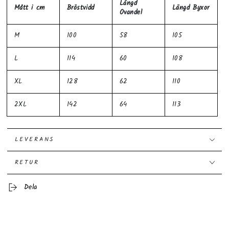
Längd
Mått i cm
Bröstvidd
Längd Byxor
Ovandel
M
100
58
105
L
114
60
108
XL
128
62
110
2XL
142
64
113
LEVERANS
RETUR
Dela