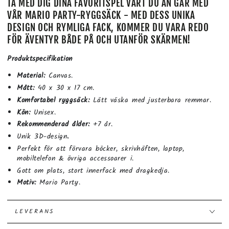
TA MED DIG DINA FAVORITSPEL VART DU ÄN GÅR MED
VÅR MARIO PARTY-RYGGSÄCK - MED DESS UNIKA
DESIGN OCH RYMLIGA FACK, KOMMER DU VARA REDO
FÖR ÄVENTYR BÅDE PÅ OCH UTANFÖR SKÄRMEN!
Produktspecifikation
Material:
Canvas.
Mått:
40 x 30 x 17 cm.
Komfortabel ryggsäck:
Lätt väska med justerbara remmar.
Kön:
Unisex.
Rekommenderad ålder:
+7 år.
Unik 3D-design
.
Perfekt för att förvara böcker, skrivhäften, laptop,
mobiltelefon & övriga accessoarer i.
Gott om plats, stort innerfack med dragkedja.
Motiv:
Mario Party.
LEVERANS