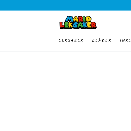
HOPPA TILL
INNEHÅLLET
LEKSAKER
KLÄDER
INR
GÅ TILL
PRODUKTINFORMATION