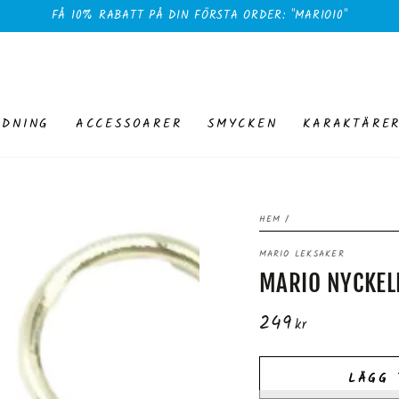
FÅ 10% RABATT PÅ DIN FÖRSTA ORDER: "MARIO10"
EDNING
ACCESSOARER
SMYCKEN
KARAKTÄRE
HEM
/
MARIO LEKSAKER
MARIO NYCKEL
249
Ordinarie
kr
pris
LÄGG 