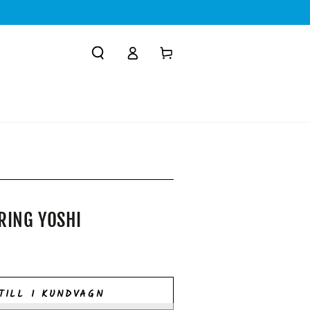
Logga
Kundvagn
in
R
RING YOSHI
TILL I KUNDVAGN