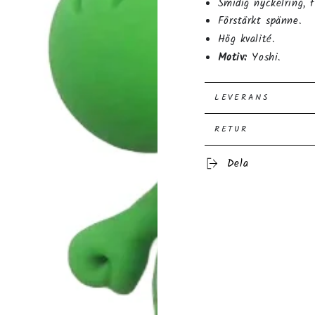
Smidig nyckelring, f
Förstärkt spänne.
Hög kvalité.
Motiv:
Yoshi.
LEVERANS
RETUR
Dela
ppna
dia
dal