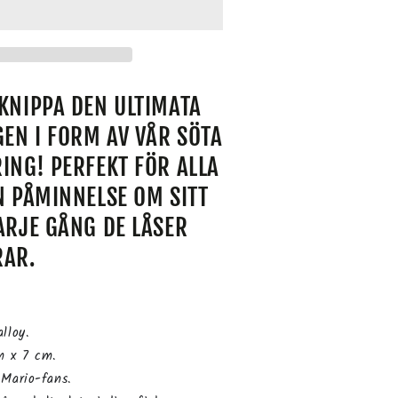
KNIPPA DEN ULTIMATA
EN I FORM AV VÅR SÖTA
ING! PERFEKT FÖR ALLA
N PÅMINNELSE OM SITT
ARJE GÅNG DE LÅSER
RAR.
alloy.
 x 7 cm.
 Mario-fans.