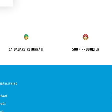
14 DAGARS RETURRÄTT
500 + PRODUKTER
DRÅDGIVNING
ntakt
batt
gg