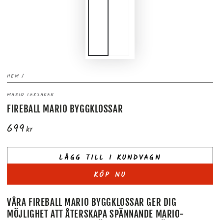
HEM
/
MARIO LEKSAKER
FIREBALL MARIO BYGGKLOSSAR
699
Ordinarie
kr
pris
LÄGG TILL I KUNDVAGN
KÖP NU
VÅRA FIREBALL MARIO BYGGKLOSSAR GER DIG
MÖJLIGHET ATT ÅTERSKAPA SPÄNNANDE MARIO-