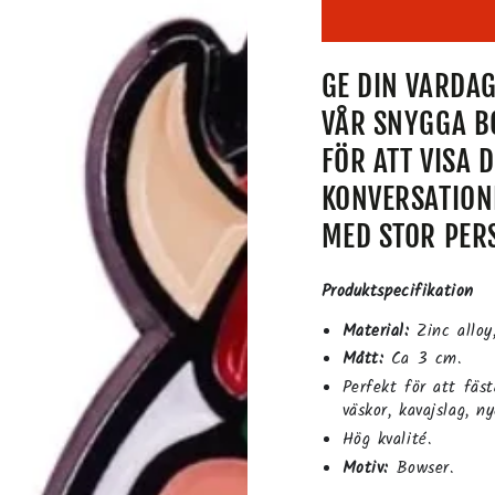
GE DIN VARDA
VÅR SNYGGA B
FÖR ATT VISA D
KONVERSATIONE
MED STOR PER
Produktspecifikation
Material:
Zinc alloy
Mått:
Ca 3 cm.
Perfekt för att fäst
väskor, kavajslag, n
Hög kvalité.
Motiv:
Bowser.