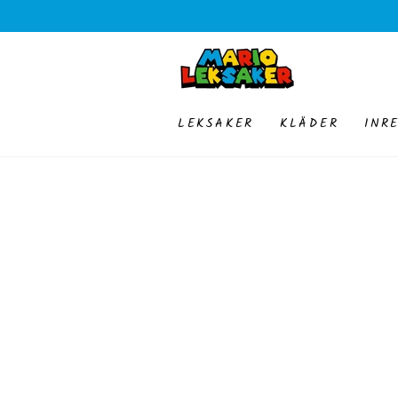
HOPPA TILL
INNEHÅLLET
LEKSAKER
KLÄDER
INR
GÅ TILL
PRODUKTINFORMATION