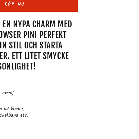
KÖP NU
G EN NYPA CHARM MED
OWSER PIN! PERFEKT
IN STIL OCH STARTA
R. ETT LITET SMYCKE
SONLIGHET!
, emalj.
a på kläder,
yckelband etc.