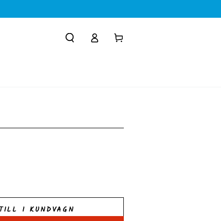
Logga
Kundvagn
in
R
TILL I KUNDVAGN