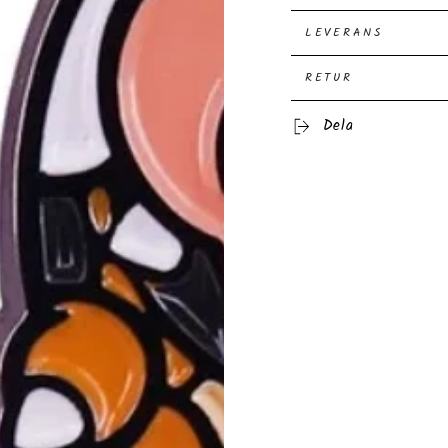
LEVERANS
RETUR
Dela
ppna
dia
dal