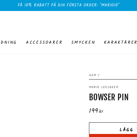
FÅ 10% RABATT PÅ DIN FÖRSTA ORDER: "MARIO10"
EDNING
ACCESSOARER
SMYCKEN
KARAKTÄRE
HEM
/
MARIO LEKSAKER
BOWSER PIN
199
Ordinarie
kr
pris
LÄGG 