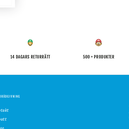
14 DAGARS RETURRÄTT
500 + PRODUKTER
DRÅDGIVNING
ntakt
batt
gg